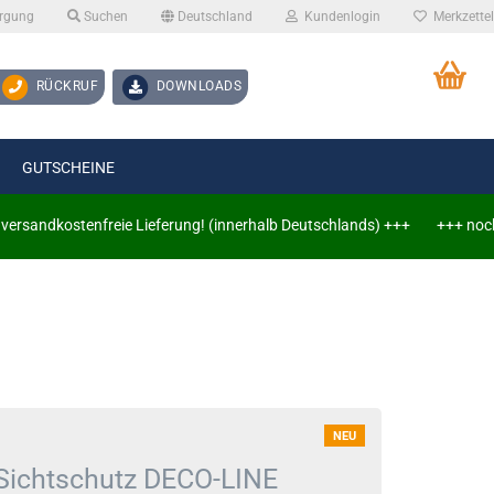
orgung
Suchen
Deutschland
Kundenlogin
Merkzettel
d
RÜCKRUF
DOWNLOADS
GUTSCHEINE
dkostenfreie Lieferung! (innerhalb Deutschlands) +++
+++ noch 999€ 
Konto erstellen
Passwort vergessen?
NEU
Sichtschutz DECO-LINE