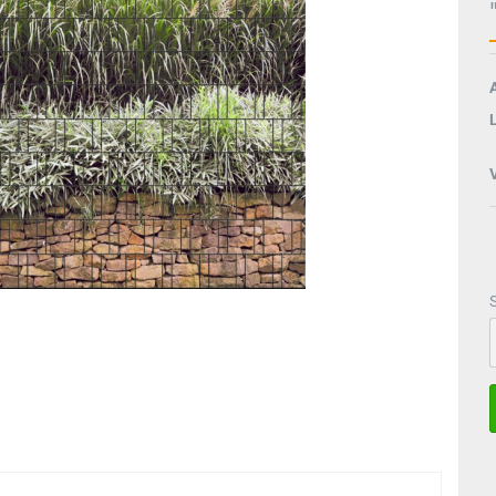
htung
A
L
S
S