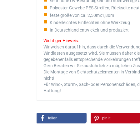
Sehr hohe UV-Beständigkeit und hochwertige O
Polyester-Gewebe PES Streifen, Rückseite neut
feste größe von ca. 2,50mx1,80m
Kinderleichtes Einflechten ohne Werkzeug
In Deutschland entwickelt und produziert
Wichtiger Hinweis:
Wir weisen darauf hin, dass durch die Verwendun
Windlasten ausgesetzt wird. Sie müssen daher die
gegebenenfalls entsprechende Vorkehrungen treffe
Gern Beraten wir Sie ausführlich zu möglichen Zus
Die Montage von Sichtschutzelementen in Verbind
nicht!
Für Wind-, Sturm-, Sach- oder Personenschäden, di
Haftung!
teilen
pin it