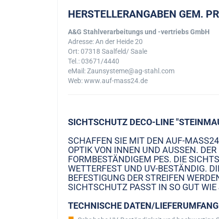
HERSTELLERANGABEN GEM. P
A&G Stahlverarbeitungs und -vertriebs GmbH
Adresse: An der Heide 20
Ort: 07318 Saalfeld/ Saale
Tel.: 03671/4440
eMail: Zaunsysteme@ag-stahl.com
Web: www.auf-mass24.de
SICHTSCHUTZ DECO-LINE "STEINMA
SCHAFFEN SIE MIT DEN AUF-MASS2
OPTIK VON INNEN UND AUSSEN. DER
ORMBESTÄNDIGEM PES. DIE SICHTSC
ETTERFEST UND UV-BESTÄNDIG. DIE 
EFESTIGUNG DER STREIFEN WERDEN 
ICHTSCHUTZ PASST IN SO GUT WIE
TECHNISCHE DATEN/LIEFERUMFANG