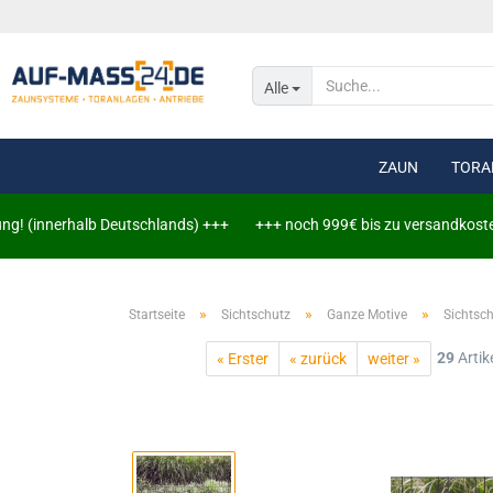
Alle
ZAUN
TORA
(innerhalb Deutschlands) +++
+++ noch 999€ bis zu versandkostenfreie
Doppelstabmat
»
»
»
Startseite
Sichtschutz
Ganze Motive
Doppelstabmat
Sichtsc
29
Artik
« Erster
« zurück
weiter »
Leuchtschiene