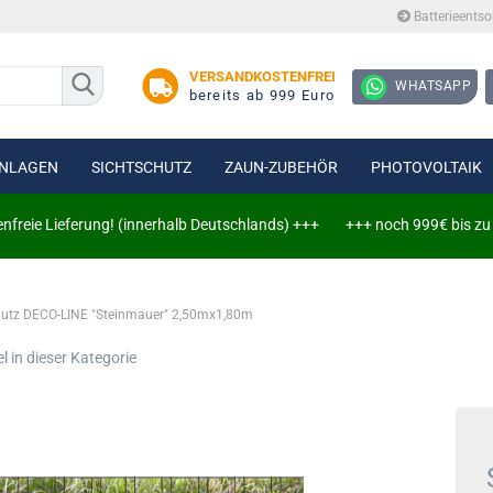
Batterieents
Lieferlan
VERSANDKOSTENFREI
WHATSAPP
bereits ab 999 Euro
NLAGEN
SICHTSCHUTZ
ZAUN-ZUBEHÖR
PHOTOVOLTAIK
 Lieferung! (innerhalb Deutschlands) +++
+++ noch 999€ bis zu versan
tenzaun 6/5/6
tenzaun 8/6/8
hutz DECO-LINE "Steinmauer" 2,50mx1,80m
Erweiterungssets
el in dieser Kategorie
Zaun-, Tor- und Wandanschlüsse