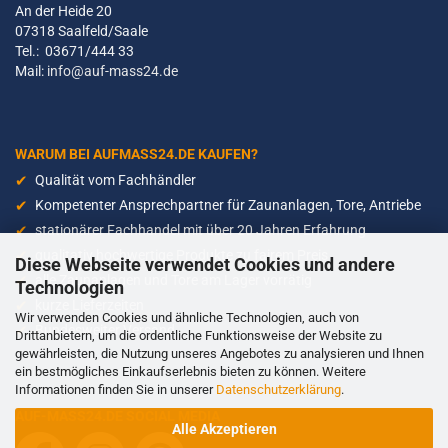
An der Heide 20
07318 Saalfeld/Saale
Tel.: 03671/444 33
Mail:
info@auf-mass24.de
WARUM BEI AUFMASS24.DE KAUFEN?
Qualität vom Fachhändler
Kompetenter Ansprechpartner für Zaunanlagen, Tore, Antriebe
stationärer Fachhandel mit über 20 Jahren Erfahrung
qualitativ hochwertige Produkte zu fairem Preis
Diese Webseite verwendet Cookies und andere
alle Zaunanlagen und Tore am Lager vorrätig
Technologien
kurze Lieferzeiten
Wir verwenden Cookies und ähnliche Technologien, auch von
Bundesweiter Versand
Drittanbietern, um die ordentliche Funktionsweise der Website zu
gewährleisten, die Nutzung unseres Angebotes zu analysieren und Ihnen
ein bestmögliches Einkaufserlebnis bieten zu können. Weitere
Informationen finden Sie in unserer
Datenschutzerklärung
.
AUF-MASS24.DE SOCIAL MEDIA
Alle Akzeptieren