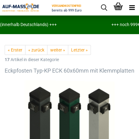
VERSANDKOSTENFREI
bereits ab 999 Euro
innerhalb Deutschlands) +++
+++ noch 999€ bis 
« Erster
« zurück
weiter »
Letzter »
17
Artikel in dieser Kategorie
Eckpfosten Typ-KP ECK 60x60mm mit Klemmplatten