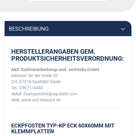
BESCHREIBUNG
HERSTELLERANGABEN GEM.
PRODUKTSICHERHEITSVERORDNUNG:
A&G Stahlverarbeitungs und -vertriebs GmbH
Adresse: An der Heide 20
Ort: 07318 Saalfeld/ Saale
Tel.: 03671/4440
eMail: Zaunsysteme@ag-stahl.com
Web: www.auf-mass24.de
ECKPFOSTEN TYP-KP ECK 60X60MM MIT
KLEMMPLATTEN