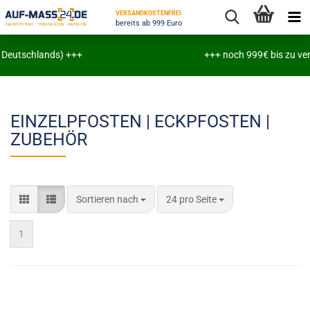
VERSANDKOSTENFREI
bereits ab 999 Euro
schlands) +++
+++ noch 999€ bis zu versandkos
EINZELPFOSTEN | ECKPFOSTEN |
ZUBEHÖR
Sortieren nach
24 pro Seite
1