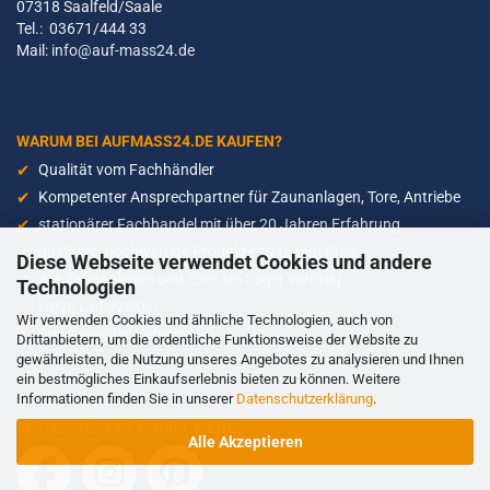
07318 Saalfeld/Saale
Tel.: 03671/444 33
Mail:
info@auf-mass24.de
WARUM BEI AUFMASS24.DE KAUFEN?
Qualität vom Fachhändler
Kompetenter Ansprechpartner für Zaunanlagen, Tore, Antriebe
stationärer Fachhandel mit über 20 Jahren Erfahrung
qualitativ hochwertige Produkte zu fairem Preis
Diese Webseite verwendet Cookies und andere
alle Zaunanlagen und Tore am Lager vorrätig
Technologien
kurze Lieferzeiten
Wir verwenden Cookies und ähnliche Technologien, auch von
Bundesweiter Versand
Drittanbietern, um die ordentliche Funktionsweise der Website zu
gewährleisten, die Nutzung unseres Angebotes zu analysieren und Ihnen
ein bestmögliches Einkaufserlebnis bieten zu können. Weitere
Informationen finden Sie in unserer
Datenschutzerklärung
.
AUF-MASS24.DE SOCIAL MEDIA
Alle Akzeptieren