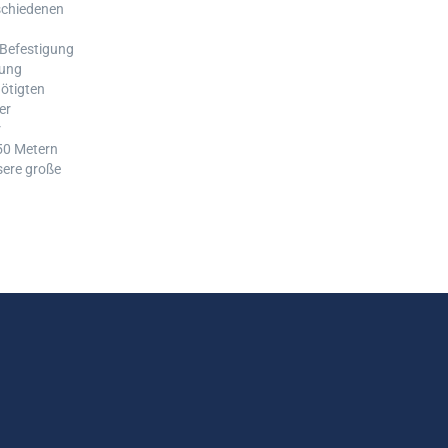
schiedenen
 Befestigung
rung
ötigten
er
r
50 Metern
sere große