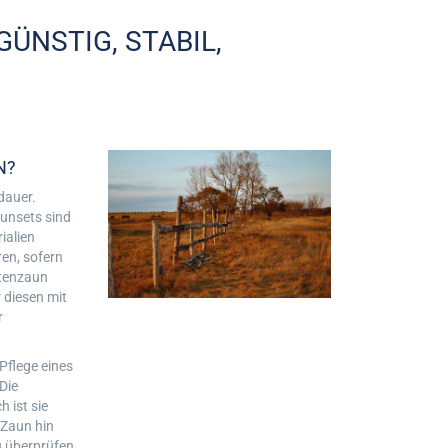
ÜNSTIG, STABIL,
N?
dauer.
unsets sind
ialien
ren, sofern
ttenzaun
 diesen mit
r
Pflege eines
Die
 ist sie
 Zaun hin
u überprüfen