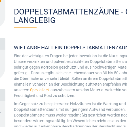
htung
DOPPELSTABMATTENZÄUNE - G
LANGLEBIG
WIE LANGE HÄLT EIN DOPPELSTABMATTENZAU
Eine der wichtigsten Fragen bei jeder Investition ist die Nutzungs
Unsere verzinkten und pulverbeschichteten Doppelstabmattenza
sehr gut gegen Korrosion geschützt und aus hochwertigen Mater
gefertigt. Daraus ergibt sich eine Lebensdauer von 30 bis 50 Jah
die Oberfläche unversehrt bleibt. Sollen an ihrem Doppelstabma
einmal ein Schaden an der Beschichtung auftreten empfehlen wir
unserem
Speziallack
auszubessern um das Material weiterhin vo
Feuchtigkeit und Rost zu schützen.
Im Gegensatz zu beispielsweise Holzzäunen ist die Wartung und 
Doppelstabmattenzauns mit nur geringem Aufwand verbunden. 
,
Doppelstabmatte muss weder regelmäßig gestrichen werden noch
besonders witterungsanfällig. Im Wesentlichen reicht es aus den
und wieder auf erkennbare Beschädigungen der Beschichtung z