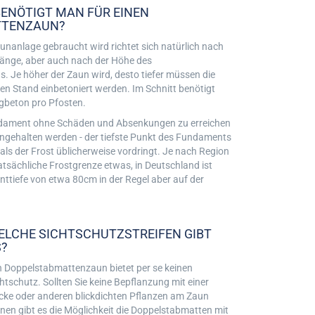
BENÖTIGT MAN FÜR EINEN
TTENZAUN?
Zaunanlage gebraucht wird richtet sich natürlich nach
länge, aber auch nach der Höhe des
 Je höher der Zaun wird, desto tiefer müssen die
ren Stand einbetoniert werden. Im Schnitt benötigt
gbeton pro Pfosten.
ndament ohne Schäden und Absenkungen zu erreichen
eingehalten werden - der tiefste Punkt des Fundaments
 als der Frost üblicherweise vordringt. Je nach Region
tatsächliche Frostgrenze etwas, in Deutschland ist
ttiefe von etwa 80cm in der Regel aber auf der
ELCHE SICHTSCHUTZSTREIFEN GIBT
S?
in Doppelstabmattenzaun bietet per se keinen
htschutz. Sollten Sie keine Bepflanzung mit einer
cke oder anderen blickdichten Pflanzen am Zaun
nen gibt es die Möglichkeit die Doppelstabmatten mit