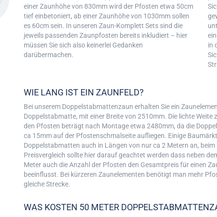
einer Zaunhöhe von 830mm wird der Pfosten etwa 50cm
Si
tief einbetoniert, ab einer Zaunhöhe von 1030mm sollen
ge
es 60cm sein. In unseren Zaun-Komplett Sets sind die
unt
jeweils passenden Zaunpfosten bereits inkludiert – hier
ein
müssen Sie sich also keinerlei Gedanken
in 
darübermachen.
Sic
St
WIE LANG IST EIN ZAUNFELD?
Bei unserem Doppelstabmattenzaun erhalten Sie ein Zaunelement
Doppelstabmatte, mit einer Breite von 2510mm. Die lichte Weite
den Pfosten beträgt nach Montage etwa 2480mm, da die Doppe
ca 15mm auf der Pfostenschmalseite aufliegen. Einige Baumärkt
Doppelstabmatten auch in Längen von nur ca 2 Metern an, beim
Preisvergleich sollte hier darauf geachtet werden dass neben de
Meter auch die Anzahl der Pfosten den Gesamtpreis für einen Z
beeinflusst. Bei kürzeren Zaunelementen benötigt man mehr Pfos
gleiche Strecke.
WAS KOSTEN 50 METER DOPPELSTABMATTENZ