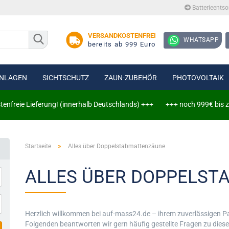
Batterieents
Lieferlan
VERSANDKOSTENFREI
WHATSAPP
bereits ab 999 Euro
NLAGEN
SICHTSCHUTZ
ZAUN-ZUBEHÖR
PHOTOVOLTAIK
ie Lieferung! (innerhalb Deutschlands) +++
+++ noch 999€ bis zu vers
tenzaun 6/5/6
»
tenzaun 8/6/8
Startseite
Alles über Doppelstabmattenzäune
Erweiterungssets
ALLES ÜBER DOPPELS
Zaun-, Tor- und Wandanschlüsse
Herzlich willkommen bei auf-mass24.de – ihrem zuverlässigen 
Folgenden beantworten wir gern häufig gestellte Fragen zu die