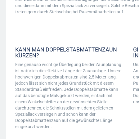
und diese dann mit dem Speziallack zu versiegeln. Solche Besc
treten gern durch Steinschlag bei Rasenmäharbeiten auf.
KANN MAN DOPPELSTABMATTENZAUN
G
KÜRZEN?
I
Eine genauso wichtige Überlegung bei der Zaunplanung
Un
ist natürlich die effektive Länge der Zaunanlage. Unsere
An
hochwertigen Doppelstabmatten sind 2,5 Meter lang,
an
jedoch lässt sich nicht jedes Grundstück mit diesem
Pu
Standardmaß einfrieden. Jede Doppelstabmatte kann
mac
auf das benötigte Maß gekürzt werden, einfach mit
Do
einem Winkelschleifer an der gewünschten Stelle
un
durchtrennen, die Schnittstellen mit dem gelieferten
Speziallack versiegeln und schon kann der
Doppelstabmattenzaun auf die gewünschte Länge
eingekürzt werden.