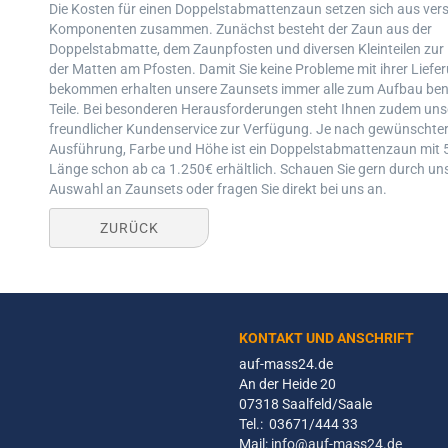
Die Kosten für einen Doppelstabmattenzaun setzen sich aus ver
Komponenten zusammen. Zunächst besteht der Zaun aus der
Doppelstabmatte, dem Zaunpfosten und diversen Kleinteilen zur
der Matten am Pfosten. Damit Sie keine Probleme mit ihrer Liefe
bekommen erhalten unsere Zaunsets immer alle zum Aufbau ben
Teile. Bei besonderen Herausforderungen steht Ihnen zudem uns
freundlicher Kundenservice zur Verfügung. Je nach gewünschte
Ausführung, Farbe und Höhe ist ein Doppelstabmattenzaun mit 
Länge schon ab ca 1.250€ erhältlich. Schauen Sie gern durch un
Auswahl an Zaunsets oder fragen Sie direkt bei uns an.
ZURÜCK
KONTAKT UND ANSCHRIFT
auf-mass24.de
An der Heide 20
07318 Saalfeld/Saale
Tel.: 03671/444 33
Mail:
info@auf-mass24.de