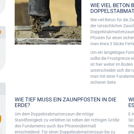
WIE VIEL BETON 
DOPPELSTABMA
Wie viel Beton für die 
der tatsächlichen Zaun
Doppelstabmattenzauns.
Pfosten für einen siche
man etwa 3 Säcke Ferti
Um ein langlebiges Fu
sollte die Frostgrenze 
ist hier weiter im Boden
unterscheidet sich die 
man mit einer Fundamen
sicheren Seite.
WIE TIEF MUSS EIN ZAUNPFOSTEN IN DIE
W
ERDE?
E
Um dem Doppelstabmattenzaun die nötige
E 
Standfestigkeit zu verleihen ist neben der richtigen Größe
Sic
des Fundaments auch das Pfostenübermaß
He
entscheidend. Für einen Doppelstabmattenzaun bis zu
pla