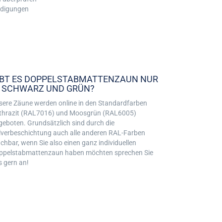
hädigungen
IBT ES DOPPELSTABMATTENZAUN NUR
N SCHWARZ UND GRÜN?
sere Zäune werden online in den Standardfarben
thrazit (RAL7016) und Moosgrün (RAL6005)
geboten. Grundsätzlich sind durch die
lverbeschichtung auch alle anderen RAL-Farben
hbar, wenn Sie also einen ganz individuellen
ppelstabmattenzaun haben möchten sprechen Sie
s gern an!