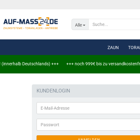
Alle
ZAUN
TORA
rhalb Deutschlands) +++
+++ noch 999€ bis zu versandkostenfreie Lief
Doppelstabmat
Doppelstabmat
KUNDENLOGIN
Leuchtschiene