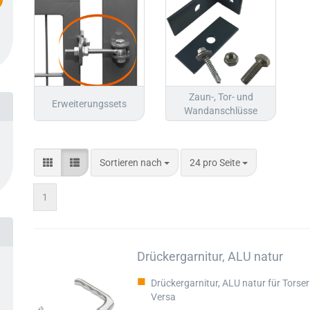
htung
Zaun-, Tor- und
Erweiterungssets
Wandanschlüsse
Sortieren nach
24 pro Seite
1
Drückergarnitur, ALU natur
Drückergarnitur, ALU natur für Torseri
Versa