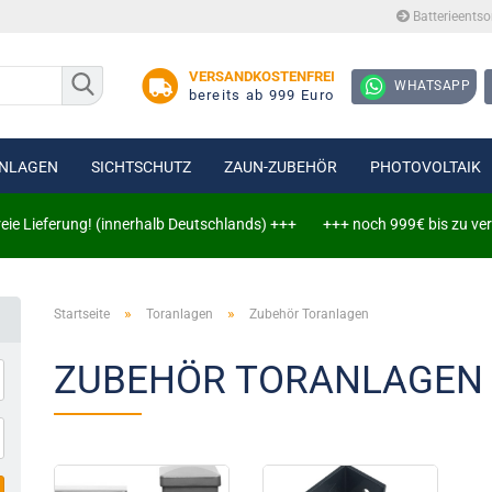
Batterieents
Lieferlan
VERSANDKOSTENFREI
WHATSAPP
bereits ab 999 Euro
NLAGEN
SICHTSCHUTZ
ZAUN-ZUBEHÖR
PHOTOVOLTAIK
erung! (innerhalb Deutschlands) +++
+++ noch 999€ bis zu versandkos
tenzaun 6/5/6
»
»
tenzaun 8/6/8
Startseite
Toranlagen
Zubehör Toranlagen
Erweiterungssets
ZUBEHÖR TORANLAGEN
Zaun-, Tor- und Wandanschlüsse