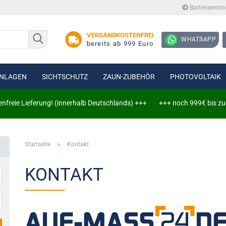
Batterieents
Lieferlan
VERSANDKOSTENFREI
WHATSAPP
bereits ab 999 Euro
NLAGEN
SICHTSCHUTZ
ZAUN-ZUBEHÖR
PHOTOVOLTAIK
e Lieferung! (innerhalb Deutschlands) +++
+++ noch 999€ bis zu vers
tenzaun 6/5/6
»
tenzaun 8/6/8
Startseite
Kontakt
Erweiterungssets
KONTAKT
Zaun-, Tor- und Wandanschlüsse