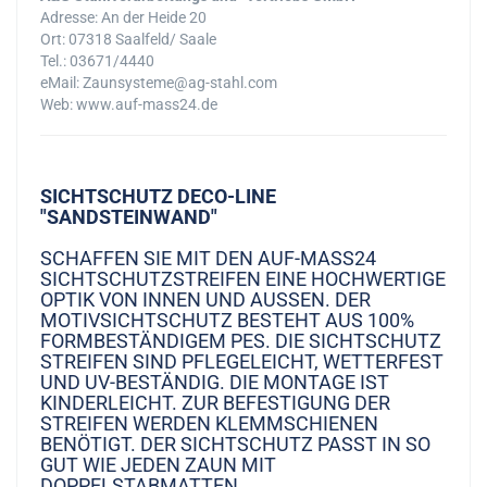
Adresse: An der Heide 20
Ort: 07318 Saalfeld/ Saale
Tel.: 03671/4440
eMail: Zaunsysteme@ag-stahl.com
Web: www.auf-mass24.de
SICHTSCHUTZ DECO-LINE
"SANDSTEINWAND"
SCHAFFEN SIE MIT DEN AUF-MASS24
SICHTSCHUTZSTREIFEN EINE HOCHWERTIGE
OPTIK VON INNEN UND AUSSEN. DER M
OTIVSICHTSCHUTZ BESTEHT AUS 100% F
ORMBESTÄNDIGEM PES. DIE SICHTSCHUTZ S
TREIFEN SIND PFLEGELEICHT, WETTERFEST U
ND UV-BESTÄNDIG. DIE MONTAGE IST K
INDERLEICHT. ZUR BEFESTIGUNG DER S
TREIFEN WERDEN KLEMMSCHIENEN B
ENÖTIGT. DER SICHTSCHUTZ PASST IN SO G
UT WIE JEDEN ZAUN MIT D
OPPELSTABMATTEN.