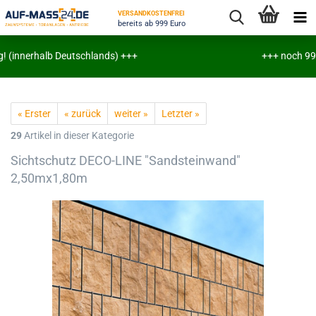
VERSANDKOSTENFREI
bereits ab 999 Euro
 (innerhalb Deutschlands) +++
+++ noch 999€ bi
« Erster
« zurück
weiter »
Letzter »
29
Artikel in dieser Kategorie
Sichtschutz DECO-LINE "Sandsteinwand"
2,50mx1,80m