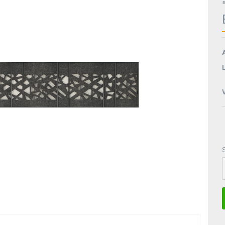
htung
A
L
S
S