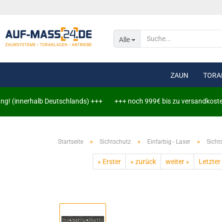
Alle
ZAUN
TORA
(innerhalb Deutschlands) +++
+++ noch 999€ bis zu versandkostenfreie
Doppelstabmat
»
»
»
Startseite
Sichtschutz
Einfarbig - Laser
Doppelstabmat
Sicht
« Erster
« zurück
weiter »
Letzter
Leuchtschiene