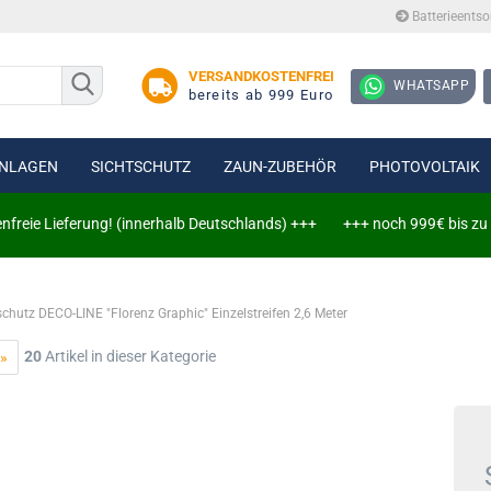
Batterieents
Lieferlan
VERSANDKOSTENFREI
WHATSAPP
bereits ab 999 Euro
NLAGEN
SICHTSCHUTZ
ZAUN-ZUBEHÖR
PHOTOVOLTAIK
 Lieferung! (innerhalb Deutschlands) +++
+++ noch 999€ bis zu versan
tenzaun 6/5/6
tenzaun 8/6/8
schutz DECO-LINE "Florenz Graphic" Einzelstreifen 2,6 Meter
Erweiterungssets
20
Artikel in dieser Kategorie
 »
Zaun-, Tor- und Wandanschlüsse