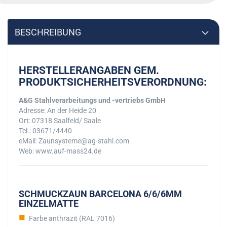
BESCHREIBUNG
HERSTELLERANGABEN GEM.
PRODUKTSICHERHEITSVERORDNUNG:
A&G Stahlverarbeitungs und -vertriebs GmbH
Adresse: An der Heide 20
Ort: 07318 Saalfeld/ Saale
Tel.: 03671/4440
eMail: Zaunsysteme@ag-stahl.com
Web: www.auf-mass24.de
SCHMUCKZAUN BARCELONA 6/6/6MM
EINZELMATTE
Farbe anthrazit (RAL 7016)