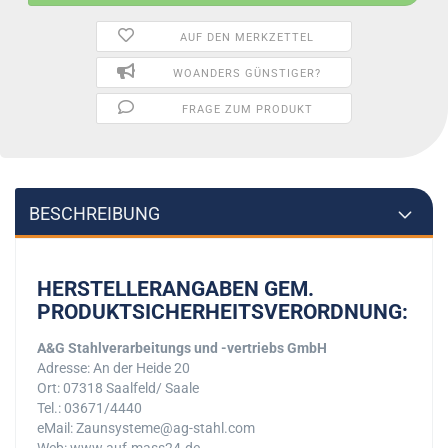
AUF DEN MERKZETTEL
WOANDERS GÜNSTIGER?
FRAGE ZUM PRODUKT
BESCHREIBUNG
HERSTELLERANGABEN GEM.
PRODUKTSICHERHEITSVERORDNUNG:
A&G Stahlverarbeitungs und -vertriebs GmbH
Adresse: An der Heide 20
Ort: 07318 Saalfeld/ Saale
Tel.: 03671/4440
eMail: Zaunsysteme@ag-stahl.com