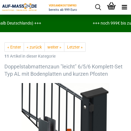
VERSANDKOSTENFREI
bereits ab 999 Euro
lb Deutschlands) +++
+++ noch 999€ bis zu ver
« Erster
« zurück
weiter »
Letzter »
11
Artikel in dieser Kategorie
Doppelstabmattenzaun "leicht" 6/5/6 Komplett-Set
Typ AL mit Bodenplatten und kurzen Pfosten