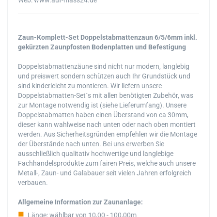
Web: www.auf-mass24.de
Zaun-Komplett-Set Doppelstabmattenzaun 6/5/6mm inkl.
gekürzten Zaunpfosten Bodenplatten und Befestigung
Doppelstabmattenzäune sind nicht nur modern, langlebig
und preiswert sondern schützen auch Ihr Grundstück und
sind kinderleicht zu montieren. Wir liefern unsere
Doppelstabmatten-Set´s mit allen benötigten Zubehör, was
zur Montage notwendig ist (siehe Lieferumfang). Unsere
Doppelstabmatten haben einen Überstand von ca 30mm,
dieser kann wahlweise nach unten oder nach oben montiert
werden. Aus Sicherheitsgründen empfehlen wir die Montage
der Überstände nach unten. Bei uns erwerben Sie
ausschließlich qualitativ hochwertige und langlebige
Fachhandelsprodukte zum fairen Preis, welche auch unsere
Metall-, Zaun- und Galabauer seit vielen Jahren erfolgreich
verbauen.
Allgemeine Information zur Zaunanlage:
Länge: wählbar von 10,00 - 100,00m